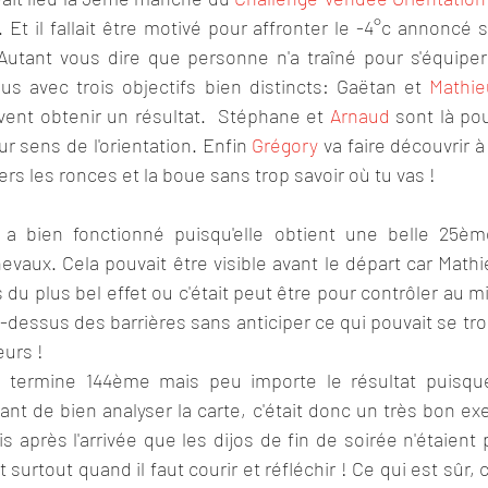
. Et il fallait être motivé pour affronter le -4°c annoncé s
 Autant vous dire que personne n'a traîné pour s'équiper 
us avec trois objectifs bien distincts: Gaëtan et 
Mathie
vent obtenir un résultat.  Stéphane et 
Arnaud
 sont là pou
ur sens de l'orientation. Enfin 
Grégory
 va faire découvrir à
avers les ronces et la boue sans trop savoir où tu vas !
a bien fonctionné puisqu'elle obtient une belle 25ème 
evaux. Cela pouvait être visible avant le départ car Mathie
du plus bel effet ou c'était peut être pour contrôler au 
u-dessus des barrières sans anticiper ce qui pouvait se trou
eurs ! 
termine 144ème mais peu importe le résultat puisque 
ortant de bien analyser la carte, c'était donc un très bon ex
 après l'arrivée que les dijos de fin de soirée n'étaient p
 surtout quand il faut courir et réfléchir ! Ce qui est sûr, c'