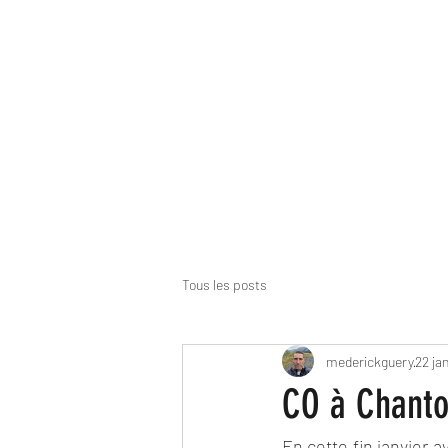
Les Raids Dingu
Tous les posts
mederickguery
22 ja
CO à Chanto
En cette fin janvier 