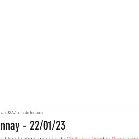
LES RAIDS DINGUES 85
es 85
Blog
Nos pratiques sportives
Nos résultats
Nos parte
nv. 2023
2 min de lecture
nnay - 22/01/23
avait lieu la 3ème manche du 
Challenge Vendee Orientation